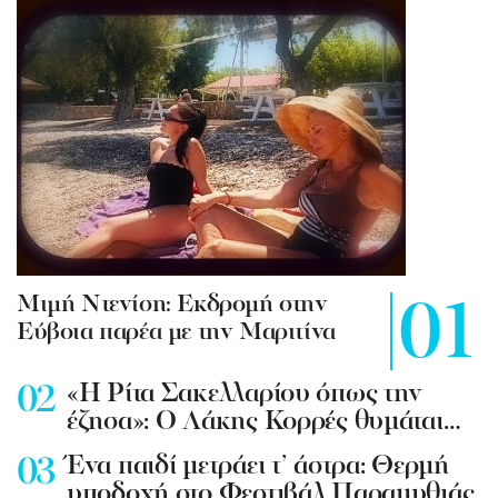
Mιμή Ντενίση: Εκδρομή στην
Εύβοια παρέα με την Μαριτίνα
«Η Ρίτα Σακελλαρίου όπως την
έζησα»: Ο Λάκης Κορρές θυμάται…
Ένα παιδί μετράει τ’ άστρα: Θερμή
υποδοχή στο Φεστιβάλ Παραμυθιάς