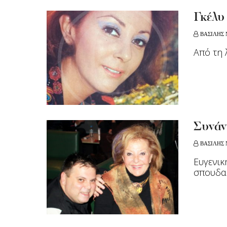
Γκέλυ
ΒΑΣΙΛΗΣ 
Από τη 
Συνάν
ΒΑΣΙΛΗΣ 
Ευγενικ
σπουδαί