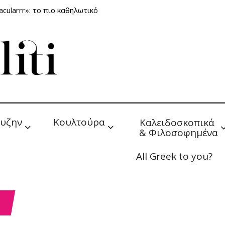
cularrr»: το πιο καθηλωτικό
υζην
Κουλτούρα
Καλειδοσκοπικά 
& Φιλοσοφημένα
All Greek to you?