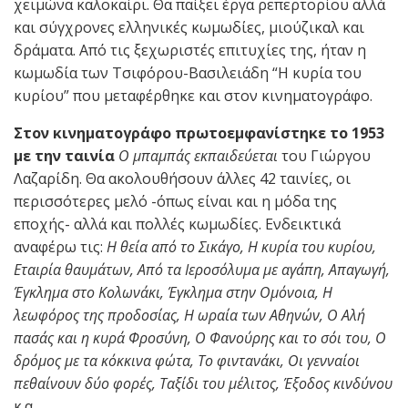
χειμώνα καλοκαίρι. Θα παίξει έργα ρεπερτορίου αλλά
και σύγχρονες ελληνικές κωμωδίες, μιούζικαλ και
δράματα. Από τις ξεχωριστές επιτυχίες της, ήταν η
κωμωδία των Τσιφόρου-Βασιλειάδη “Η κυρία του
κυρίου” που μεταφέρθηκε και στον κινηματογράφο.
Στον κινηματογράφο πρωτοεμφανίστηκε το 1953
με την ταινία
Ο μπαμπάς εκπαιδεύεται
του Γιώργου
Λαζαρίδη. Θα ακολουθήσουν άλλες 42 ταινίες, οι
περισσότερες μελό -όπως είναι και η μόδα της
εποχής- αλλά και πολλές κωμωδίες. Ενδεικτικά
αναφέρω τις:
Η θεία από το Σικάγο, Η κυρία του κυρίου,
Εταιρία θαυμάτων, Από τα Ιεροσόλυμα με αγάπη, Απαγωγή,
Έγκλημα στο Κολωνάκι, Έγκλημα στην Ομόνοια, Η
λεωφόρος της προδοσίας, Η ωραία των Αθηνών, Ο Αλή
πασάς και η κυρά Φροσύνη, Ο Φανούρης και το σόι του, Ο
δρόμος με τα κόκκινα φώτα, Το φιντανάκι, Οι γενναίοι
πεθαίνουν δύο φορές, Ταξίδι του μέλιτος, Έξοδος κινδύνου
κ.α.