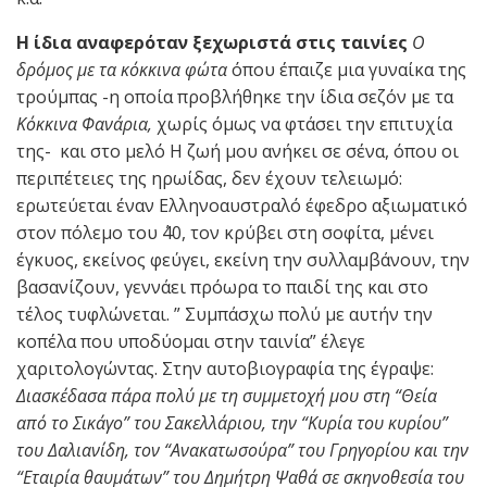
Η ίδια αναφερόταν ξεχωριστά στις ταινίες
Ο
δρόμος με τα κόκκινα φώτα
όπου έπαιζε μια γυναίκα της
τρούμπας -η οποία προβλήθηκε την ίδια σεζόν με τα
Κόκκινα Φανάρια,
χωρίς όμως να φτάσει την επιτυχία
της- και στο μελό Η ζωή μου ανήκει σε σένα, όπου οι
περιπέτειες της ηρωίδας, δεν έχουν τελειωμό:
ερωτεύεται έναν Ελληνοαυστραλό έφεδρο αξιωματικό
στον πόλεμο του ΄40, τον κρύβει στη σοφίτα, μένει
έγκυος, εκείνος φεύγει, εκείνη την συλλαμβάνουν, την
βασανίζουν, γεννάει πρόωρα το παιδί της και στο
τέλος τυφλώνεται. ” Συμπάσχω πολύ με αυτήν την
κοπέλα που υποδύομαι στην ταινία” έλεγε
χαριτολογώντας. Στην αυτοβιογραφία της έγραψε:
Διασκέδασα πάρα πολύ με τη συμμετοχή μου στη “Θεία
από το Σικάγο” του Σακελλάριου, την “Κυρία του κυρίου”
του Δαλιανίδη, τον “Ανακατωσούρα” του Γρηγορίου και την
“Εταιρία θαυμάτων” του Δημήτρη Ψαθά σε σκηνοθεσία του