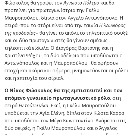
Φώσκολος θα γράψει τον
Άγνωστο Πόλεμο
και θα
προτείνει για πρωταγωνίστρια την Γκέλυ
Μαυροπούλου, δίπλα στον Άγγελο Αντωνόπουλο. Η
σειρά -που το στόρι είναι από την ταινία
Η λεωφόρος
της προδοσίας
– θα γίνει το απόλυτο τηλεοπτικό σουξέ
και οι δύο πρωταγωνιστές θα γίνουν αμέσως
τηλεοπτικά είδωλα. Ο Διαγόρας Βαρτάνης και η
Χριστίνα Ψάχου, τα δύο αδέλφια που υποδύονται ο
Αντωνόπουλος και η Μαυροπούλου, θα αφήσουν
εποχή και ακόμα και σήμερα, μνημονεύονται οι ρόλοι
και η επιτυχία του σίριαλ.
Ο Νίκος Φώσκολος θα της εμπιστευτεί και τον
επόμενο γυναικείο πρωταγωνιστικό ρόλο
, στη
σειρά
Εν τούτω νίκα.
Εκεί, η Γκέλυ Μαυροπούλου
υποδύεται την Αγία Ελένη, δίπλα στον Κώστα Καρρά
που υποδύεται τον Μέγα Κωνσταντίνο. Ανάμεσα στις
δύο σειρές, η Γκέλυ Μαυροπούλου και ο Άγγελος