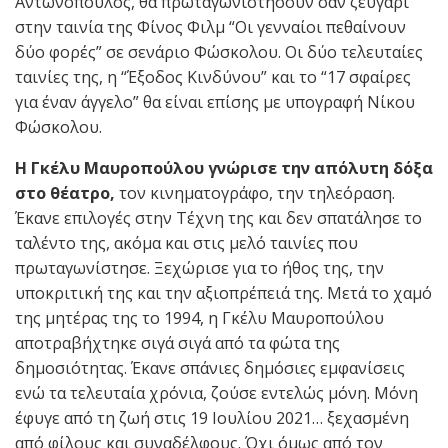
Αντωνόπουλος, θα πρωταγωνιστήσουν σαν ζευγάρι
στην ταινία της Φίνος Φιλμ “Οι γενναίοι πεθαίνουν
δύο φορές” σε σενάριο Φώσκολου. Οι δύο τελευταίες
ταινίες της, η “Έξοδος Κινδύνου” και το “17 σφαίρες
για έναν άγγελο” θα είναι επίσης με υπογραφή Νίκου
Φώσκολου.
Η Γκέλυ Μαυροπούλου γνώρισε την απόλυτη δόξα
στο θέατρο,
τον κινηματογράφο, την τηλεόραση.
Έκανε επιλογές στην Τέχνη της και δεν σπατάλησε το
ταλέντο της, ακόμα και στις μελό ταινίες που
πρωταγωνίστησε. Ξεχώρισε για το ήθος της, την
υποκριτική της και την αξιοπρέπειά της. Μετά το χαμό
της μητέρας της το 1994, η Γκέλυ Μαυροπούλου
αποτραβήχτηκε σιγά σιγά από τα φώτα της
δημοσιότητας. Έκανε σπάνιες δημόσιες εμφανίσεις
ενώ τα τελευταία χρόνια, ζούσε εντελώς μόνη. Μόνη
έφυγε από τη ζωή στις 19 Ιουλίου 2021… ξεχασμένη
από φίλους και συναδέλφους. Όχι όμως από τον