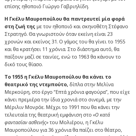
επίσης ηθοποιό Γιώργο Γαβριηλίδη.
Η Γκέλυ Μαυροπούλου θα παντρευτεί μία φορά
στη ζωή της
με τον ηθοποιό και σκηνοθέτη Στέφανο
Στρατηγό. Θα γνωριστούν όταν εκείνη είναι 23
χρονών και εκείνος 31. Ο γάμος του θα γίνει το 1955
και θα κρατήσει 11 χρόνια. Στο διάστημα αυτό, θα
παίξουν μαζί σε ταινίες, ενώ το 1963 θα κάνουν το
δικό τους θίασο.
Το 1955 η Γκέλυ Μαυροπούλου θα κάνει το
θεατρικό της ντεμπούτο,
δίπλα στην Μελίνα
Μερκούρη, στο έργο “Επτά χρόνια φαγούρα”, που είχε
κάνει πρεμιέρα την ίδια χρονιά στο σινεμά, με την
Μέριλιν Μονρόε. Μέχρι το 1991 που θα κάνει την
τελευταία της θεατρική εμφάνιση στο
«Ο κατά
φαντασίαν ασθενής»
του Μολιέρου, η Γκέλυ
Μαυροπούλου για 36 χρόνια θα παίζει στο θέατρο,