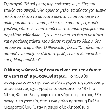
Στρατηγού. Τελικά με τις περισσότερες κωμωδίες που
έπαιξα στο σινεμά. Όλα όμως τα μελό, τα αβάσταχτα εκείνα
μελό, που έκανα τα αδύνατα δυνατά να υποστηρίξω το
ρόλο μου και το σενάριο, αλλά τις περισσότερες φορές
χαμένος κόπος. Δεν αποκηρύσσω το κινηματογραφικό μου
παρελθόν, κάθε άλλο. Ό,τι κι αν έκανα, το έκανα με πίστη
και αφοσίωση πάντα. Μου άρεσε κι εμένα το δάκρυ, δεν
μπορώ να το αρνηθώ. Ο Φώσκολος έλεγε: “Οι μόνοι που
μπορούν να παίξουν τέλεια το μελό, είναι ο Κούρκουλος
και η Μαυροπούλου”
Ο Νίκος Φώσκολος ήταν εκείνος που την έκανε
τηλεοπτική πρωταγωνίστρια.
Το 1969 θα
συνεργαστούν στην ταινία
Η λεωφόρος της προδοσίας,
όπου εκείνος έχει γράψει το σενάριο. Το 1971, ο
Νίκος Φώσκολος γράφει το σενάριο της σειράς
13ο
ανακριτικό γραφείο
, όπου ένα ρόλο κρατάει η Γκέλυ
Μαυροπούλου. Όταν η σειρά ολοκληρωθεί, ο