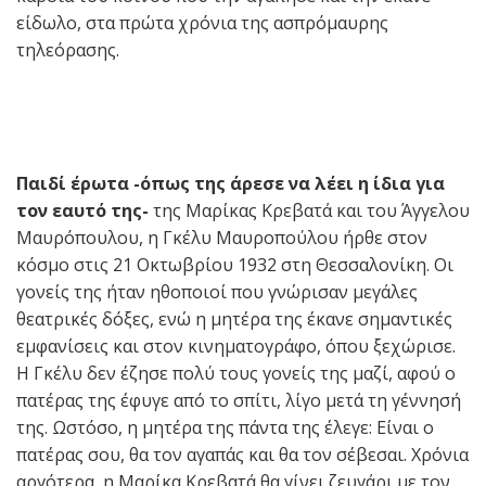
είδωλο, στα πρώτα χρόνια της ασπρόμαυρης
τηλεόρασης.
Παιδί έρωτα -όπως της άρεσε να λέει η ίδια για
τον εαυτό της-
της Μαρίκας Κρεβατά και του Άγγελου
Μαυρόπουλου, η Γκέλυ Μαυροπούλου ήρθε στον
κόσμο στις 21 Οκτωβρίου 1932 στη Θεσσαλονίκη. Οι
γονείς της ήταν ηθοποιοί που γνώρισαν μεγάλες
θεατρικές δόξες, ενώ η μητέρα της έκανε σημαντικές
εμφανίσεις και στον κινηματογράφο, όπου ξεχώρισε.
Η Γκέλυ δεν έζησε πολύ τους γονείς της μαζί, αφού ο
πατέρας της έφυγε από το σπίτι, λίγο μετά τη γέννησή
της. Ωστόσο, η μητέρα της πάντα της έλεγε: Είναι ο
πατέρας σου, θα τον αγαπάς και θα τον σέβεσαι. Χρόνια
αργότερα, η Μαρίκα Κρεβατά θα γίνει ζευγάρι με τον