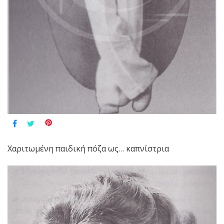
Χαριτωμένη παιδική πόζα ως… καπνίστρια