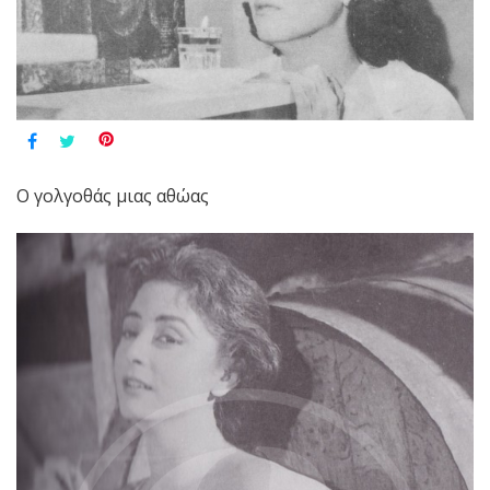
Ο γολγοθάς μιας αθώας