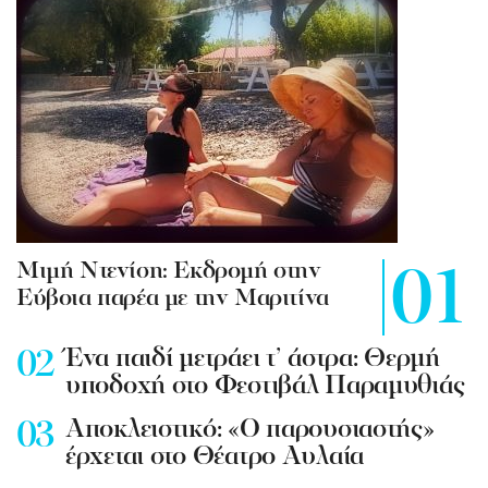
Mιμή Ντενίση: Εκδρομή στην
Εύβοια παρέα με την Μαριτίνα
Ένα παιδί μετράει τ’ άστρα: Θερμή
υποδοχή στο Φεστιβάλ Παραμυθιάς
Aποκλειστικό: «Ο παρουσιαστής»
έρχεται στο Θέατρο Αυλαία