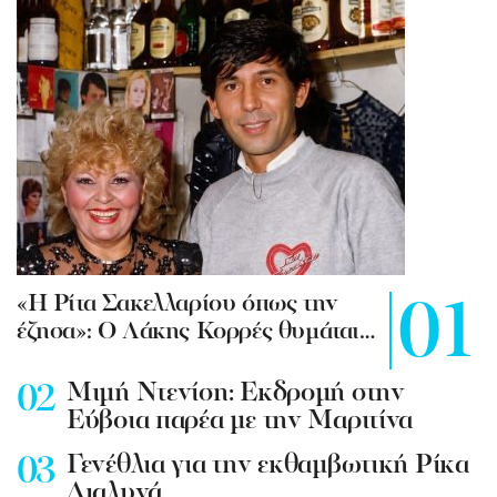
«Η Ρίτα Σακελλαρίου όπως την
έζησα»: Ο Λάκης Κορρές θυμάται…
Mιμή Ντενίση: Εκδρομή στην
Εύβοια παρέα με την Μαριτίνα
Γενέθλια για την εκθαμβωτική Ρίκα
Διαλυνά