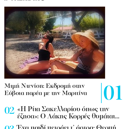
Mιμή Ντενίση: Εκδρομή στην
Εύβοια παρέα με την Μαριτίνα
«Η Ρίτα Σακελλαρίου όπως την
έζησα»: Ο Λάκης Κορρές θυμάται…
Ένα παιδί μετράει τ’ άστρα: Θερμή