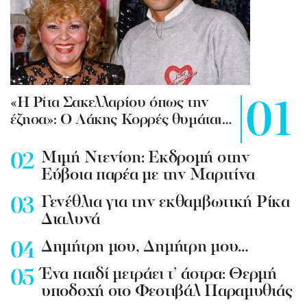
«Η Ρίτα Σακελλαρίου όπως την
έζησα»: Ο Λάκης Κορρές θυμάται…
Mιμή Ντενίση: Εκδρομή στην
Εύβοια παρέα με την Μαριτίνα
Γενέθλια για την εκθαμβωτική Ρίκα
Διαλυνά
Δημήτρη μου, Δημήτρη μου…
Ένα παιδί μετράει τ’ άστρα: Θερμή
υποδοχή στο Φεστιβάλ Παραμυθιάς