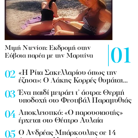
Mιμή Ντενίση: Εκδρομή στην
Εύβοια παρέα με την Μαριτίνα
«Η Ρίτα Σακελλαρίου όπως την
έζησα»: Ο Λάκης Κορρές θυμάται…
Ένα παιδί μετράει τ’ άστρα: Θερμή
υποδοχή στο Φεστιβάλ Παραμυθιάς
Aποκλειστικό: «Ο παρουσιαστής»
έρχεται στο Θέατρο Αυλαία
Ο Ανδρέας Μπάρκουλης σε 14