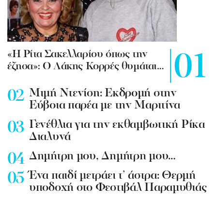
«Η Ρίτα Σακελλαρίου όπως την
έζησα»: Ο Λάκης Κορρές θυμάται…
Mιμή Ντενίση: Εκδρομή στην
Εύβοια παρέα με την Μαριτίνα
Γενέθλια για την εκθαμβωτική Ρίκα
Διαλυνά
Δημήτρη μου, Δημήτρη μου…
Ένα παιδί μετράει τ’ άστρα: Θερμή
υποδοχή στο Φεστιβάλ Παραμυθιάς