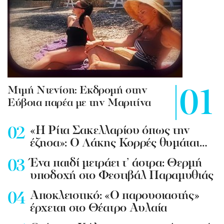
Mιμή Ντενίση: Εκδρομή στην
Εύβοια παρέα με την Μαριτίνα
«Η Ρίτα Σακελλαρίου όπως την
έζησα»: Ο Λάκης Κορρές θυμάται…
Ένα παιδί μετράει τ’ άστρα: Θερμή
υποδοχή στο Φεστιβάλ Παραμυθιάς
Aποκλειστικό: «Ο παρουσιαστής»
έρχεται στο Θέατρο Αυλαία