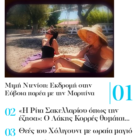
Mιμή Ντενίση: Εκδρομή στην
Εύβοια παρέα με την Μαριτίνα
«Η Ρίτα Σακελλαρίου όπως την
έζησα»: Ο Λάκης Κορρές θυμάται…
Θεές του Χόλιγουντ με ωραία μαγιό