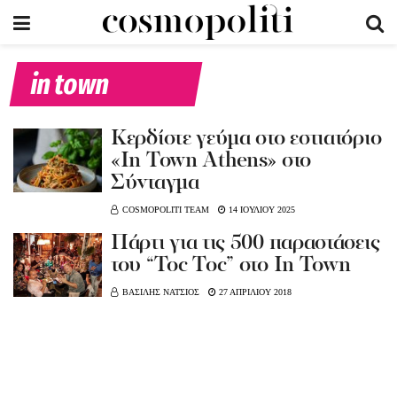
in town
Kερδίστε γεύμα στο εστιατόριο
«In Town Athens» στο
Σύνταγμα
COSMOPOLITI TEAM
14 ΙΟΥΛΙΟΥ 2025
Πάρτι για τις 500 παραστάσεις
του “Toc Toc” στο In Town
ΒΑΣΙΛΗΣ ΝΑΤΣΙΟΣ
27 ΑΠΡΙΛΙΟΥ 2018