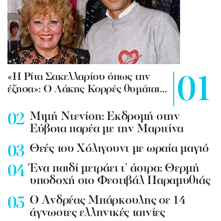
«Η Ρίτα Σακελλαρίου όπως την
έζησα»: Ο Λάκης Κορρές θυμάται…
Mιμή Ντενίση: Εκδρομή στην
Εύβοια παρέα με την Μαριτίνα
Θεές του Χόλιγουντ με ωραία μαγιό
Ένα παιδί μετράει τ’ άστρα: Θερμή
υποδοχή στο Φεστιβάλ Παραμυθιάς
Ο Ανδρέας Μπάρκουλης σε 14
άγνωστες ελληνικές ταινίες