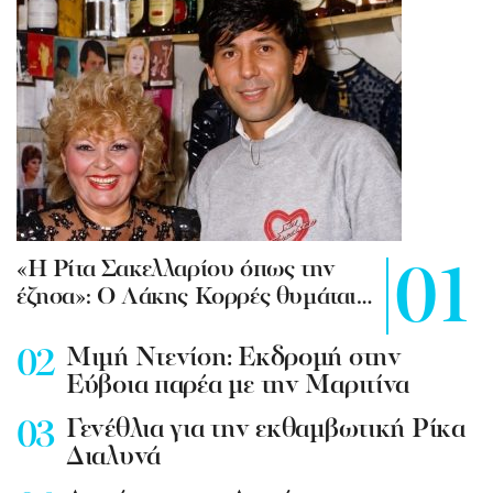
«Η Ρίτα Σακελλαρίου όπως την
έζησα»: Ο Λάκης Κορρές θυμάται…
Mιμή Ντενίση: Εκδρομή στην
Εύβοια παρέα με την Μαριτίνα
Γενέθλια για την εκθαμβωτική Ρίκα
Διαλυνά