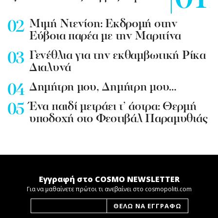
Mιμή Ντενίση: Εκδρομή στην
Εύβοια παρέα με την Μαριτίνα
Γενέθλια για την εκθαμβωτική Ρίκα
Διαλυνά
Δημήτρη μου, Δημήτρη μου…
Ένα παιδί μετράει τ’ άστρα: Θερμή
υποδοχή στο Φεστιβάλ Παραμυθιάς
Εγγραφή στο COSMO NEWSLETTER
Για να μαθαίνετε πρώτοι τι ανεβαίνει στο cosmopoliti.com