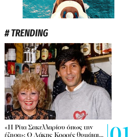
# TRENDING
«Η Ρίτα Σακελλαρίου όπως την
έζησα»: Ο Λάκης Κορρές θυμάται…