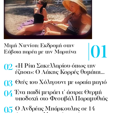
Mιμή Ντενίση: Εκδρομή στην
Εύβοια παρέα με την Μαριτίνα
«Η Ρίτα Σακελλαρίου όπως την
έζησα»: Ο Λάκης Κορρές θυμάται…
Θεές του Χόλιγουντ με ωραία μαγιό
Ένα παιδί μετράει τ’ άστρα: Θερμή
υποδοχή στο Φεστιβάλ Παραμυθιάς
Ο Ανδρέας Μπάρκουλης σε 14