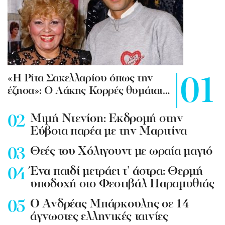
«Η Ρίτα Σακελλαρίου όπως την
έζησα»: Ο Λάκης Κορρές θυμάται…
Mιμή Ντενίση: Εκδρομή στην
Εύβοια παρέα με την Μαριτίνα
Θεές του Χόλιγουντ με ωραία μαγιό
Ένα παιδί μετράει τ’ άστρα: Θερμή
υποδοχή στο Φεστιβάλ Παραμυθιάς
Ο Ανδρέας Μπάρκουλης σε 14
άγνωστες ελληνικές ταινίες