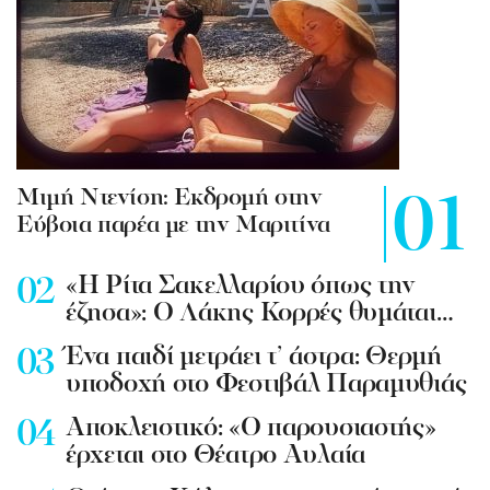
Mιμή Ντενίση: Εκδρομή στην
Εύβοια παρέα με την Μαριτίνα
«Η Ρίτα Σακελλαρίου όπως την
έζησα»: Ο Λάκης Κορρές θυμάται…
Ένα παιδί μετράει τ’ άστρα: Θερμή
υποδοχή στο Φεστιβάλ Παραμυθιάς
Aποκλειστικό: «Ο παρουσιαστής»
έρχεται στο Θέατρο Αυλαία