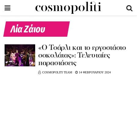
Λία Ζάιου
«Ο Τσάρλι και το εργοστάσιο
σοκολάτας»: Τελευταίες
παραστάσεις
COSMOPOLITI TEAM
14 ΦΕΒΡΟΥΑΡΙΟΥ 2024