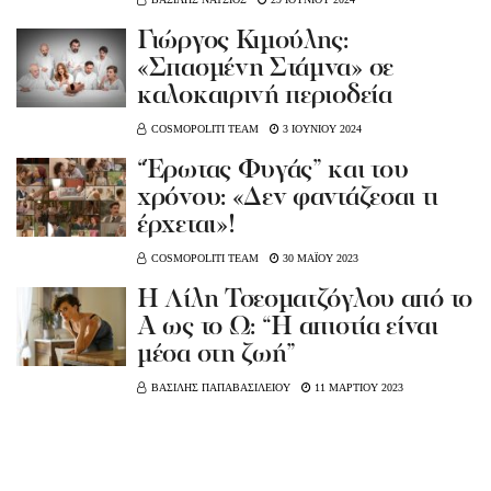
Γιώργος Κιμούλης:
«Σπασμένη Στάμνα» σε
καλοκαιρινή περιοδεία
COSMOPOLITI TEAM
3 ΙΟΥΝΙΟΥ 2024
“Έρωτας Φυγάς” και του
χρόνου: «Δεν φαντάζεσαι τι
έρχεται»!
COSMOPOLITI TEAM
30 ΜΑΪΟΥ 2023
Η Λίλη Τσεσματζόγλου από το
Α ως το Ω: “Η απιστία είναι
μέσα στη ζωή”
ΒΑΣΙΛΗΣ ΠΑΠΑΒΑΣΙΛΕΙΟΥ
11 ΜΑΡΤΙΟΥ 2023