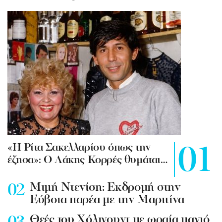
«Η Ρίτα Σακελλαρίου όπως την
έζησα»: Ο Λάκης Κορρές θυμάται…
Mιμή Ντενίση: Εκδρομή στην
Εύβοια παρέα με την Μαριτίνα
Θεές του Χόλιγουντ με ωραία μαγιό