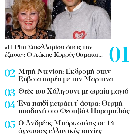
«Η Ρίτα Σακελλαρίου όπως την
έζησα»: Ο Λάκης Κορρές θυμάται…
Mιμή Ντενίση: Εκδρομή στην
Εύβοια παρέα με την Μαριτίνα
Θεές του Χόλιγουντ με ωραία μαγιό
Ένα παιδί μετράει τ’ άστρα: Θερμή
υποδοχή στο Φεστιβάλ Παραμυθιάς
Ο Ανδρέας Μπάρκουλης σε 14
άγνωστες ελληνικές ταινίες