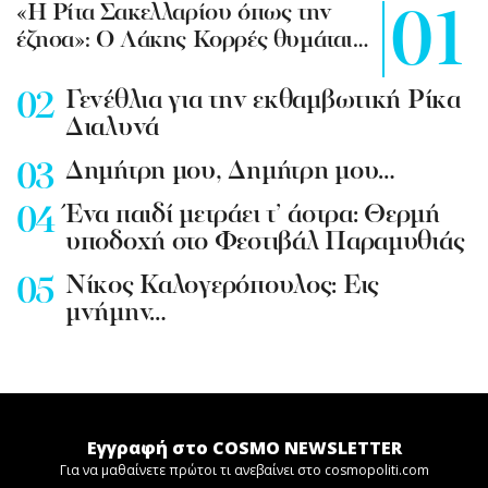
«Η Ρίτα Σακελλαρίου όπως την
έζησα»: Ο Λάκης Κορρές θυμάται…
Γενέθλια για την εκθαμβωτική Ρίκα
Διαλυνά
Δημήτρη μου, Δημήτρη μου…
Ένα παιδί μετράει τ’ άστρα: Θερμή
υποδοχή στο Φεστιβάλ Παραμυθιάς
Νίκος Καλογερόπουλος: Εις
μνήμην…
Εγγραφή στο COSMO NEWSLETTER
Για να μαθαίνετε πρώτοι τι ανεβαίνει στο cosmopoliti.com