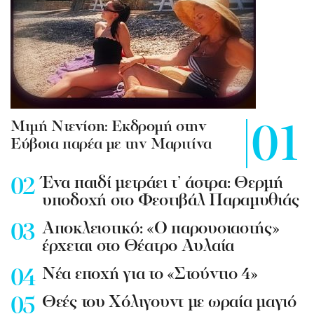
Mιμή Ντενίση: Εκδρομή στην
Εύβοια παρέα με την Μαριτίνα
Ένα παιδί μετράει τ’ άστρα: Θερμή
υποδοχή στο Φεστιβάλ Παραμυθιάς
Aποκλειστικό: «Ο παρουσιαστής»
έρχεται στο Θέατρο Αυλαία
Nέα εποχή για το «Στούντιο 4»
Θεές του Χόλιγουντ με ωραία μαγιό