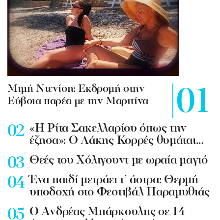
Mιμή Ντενίση: Εκδρομή στην
Εύβοια παρέα με την Μαριτίνα
«Η Ρίτα Σακελλαρίου όπως την
έζησα»: Ο Λάκης Κορρές θυμάται…
Θεές του Χόλιγουντ με ωραία μαγιό
Ένα παιδί μετράει τ’ άστρα: Θερμή
υποδοχή στο Φεστιβάλ Παραμυθιάς
Ο Ανδρέας Μπάρκουλης σε 14