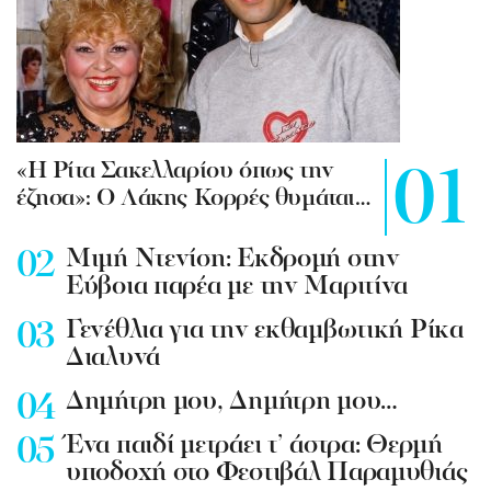
«Η Ρίτα Σακελλαρίου όπως την
έζησα»: Ο Λάκης Κορρές θυμάται…
Mιμή Ντενίση: Εκδρομή στην
Εύβοια παρέα με την Μαριτίνα
Γενέθλια για την εκθαμβωτική Ρίκα
Διαλυνά
Δημήτρη μου, Δημήτρη μου…
Ένα παιδί μετράει τ’ άστρα: Θερμή
υποδοχή στο Φεστιβάλ Παραμυθιάς