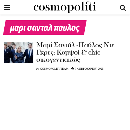
μαρι σανταλ παυλος
Μαρί Σαντάλ -Παύλος Ντε
Γκρες: Κομψοί & chic
οικογενειακώς
COSMOPOLITI TEAM
7 ΦΕΒΡΟΥΑΡΙΟΥ 2025