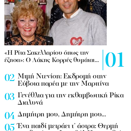
«Η Ρίτα Σακελλαρίου όπως την
έζησα»: Ο Λάκης Κορρές θυμάται…
Mιμή Ντενίση: Εκδρομή στην
Εύβοια παρέα με την Μαριτίνα
Γενέθλια για την εκθαμβωτική Ρίκα
Διαλυνά
Δημήτρη μου, Δημήτρη μου…
Ένα παιδί μετράει τ’ άστρα: Θερμή