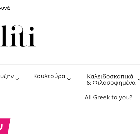
αλυνά
υζην
Κουλτούρα
Καλειδοσκοπικά 
& Φιλοσοφημένα
All Greek to you?
υ