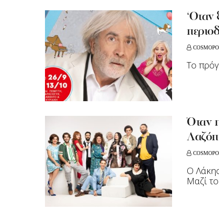
‘Οταν
περιοδ
COSMOPO
Το πρόγ
Όταν 
Λαζόπ
COSMOPO
Ο Λάκης
Μαζί το