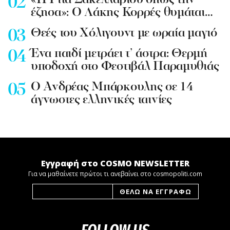
«Η Ρίτα Σακελλαρίου όπως την
έζησα»: Ο Λάκης Κορρές θυμάται…
Θεές του Χόλιγουντ με ωραία μαγιό
Ένα παιδί μετράει τ’ άστρα: Θερμή
υποδοχή στο Φεστιβάλ Παραμυθιάς
Ο Ανδρέας Μπάρκουλης σε 14
άγνωστες ελληνικές ταινίες
Εγγραφή στο COSMO NEWSLETTER
Για να μαθαίνετε πρώτοι τι ανεβαίνει στο cosmopoliti.com