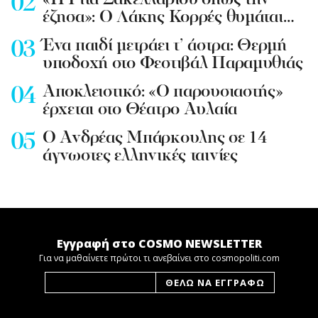
«Η Ρίτα Σακελλαρίου όπως την
έζησα»: Ο Λάκης Κορρές θυμάται…
Ένα παιδί μετράει τ’ άστρα: Θερμή
υποδοχή στο Φεστιβάλ Παραμυθιάς
Aποκλειστικό: «Ο παρουσιαστής»
έρχεται στο Θέατρο Αυλαία
Ο Ανδρέας Μπάρκουλης σε 14
άγνωστες ελληνικές ταινίες
Εγγραφή στο COSMO NEWSLETTER
Για να μαθαίνετε πρώτοι τι ανεβαίνει στο cosmopoliti.com