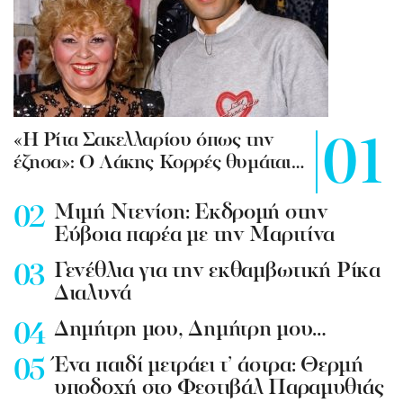
«Η Ρίτα Σακελλαρίου όπως την
έζησα»: Ο Λάκης Κορρές θυμάται…
Mιμή Ντενίση: Εκδρομή στην
Εύβοια παρέα με την Μαριτίνα
Γενέθλια για την εκθαμβωτική Ρίκα
Διαλυνά
Δημήτρη μου, Δημήτρη μου…
Ένα παιδί μετράει τ’ άστρα: Θερμή
υποδοχή στο Φεστιβάλ Παραμυθιάς