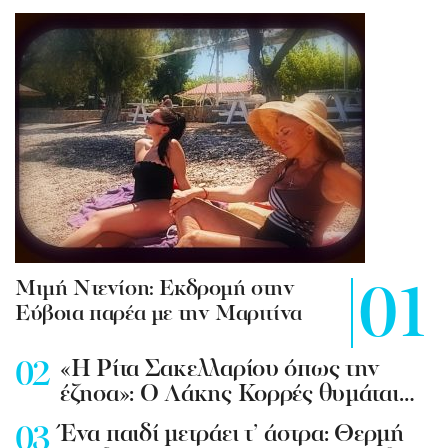
Mιμή Ντενίση: Εκδρομή στην
Εύβοια παρέα με την Μαριτίνα
«Η Ρίτα Σακελλαρίου όπως την
έζησα»: Ο Λάκης Κορρές θυμάται…
Ένα παιδί μετράει τ’ άστρα: Θερμή