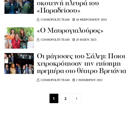
σκοτεινή πλευρά του
«Παραδείσου»
COSMOPOLITI TEAM
18 ΦΕΒΡΟΥΑΡΙΟΥ 2024
«Ο Μαυρογιαλούρος»
COSMOPOLITI TEAM
20 ΜΑΪΟΥ 2023
Οι μάγισσες του Σάλεμ: Ποιοι
χειροκρότησαν την επίσημη
πρεμιέρα στο θέατρο Βρετάνια
COSMOPOLITI TEAM
2 ΝΟΕΜΒΡΙΟΥ 2022
1
2