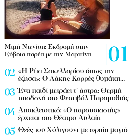
Mιμή Ντενίση: Εκδρομή στην
Εύβοια παρέα με την Μαριτίνα
«Η Ρίτα Σακελλαρίου όπως την
έζησα»: Ο Λάκης Κορρές θυμάται…
Ένα παιδί μετράει τ’ άστρα: Θερμή
υποδοχή στο Φεστιβάλ Παραμυθιάς
Aποκλειστικό: «Ο παρουσιαστής»
έρχεται στο Θέατρο Αυλαία
Θεές του Χόλιγουντ με ωραία μαγιό