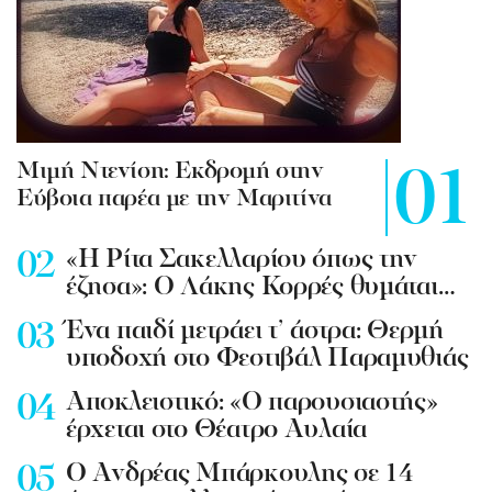
Mιμή Ντενίση: Εκδρομή στην
Εύβοια παρέα με την Μαριτίνα
«Η Ρίτα Σακελλαρίου όπως την
έζησα»: Ο Λάκης Κορρές θυμάται…
Ένα παιδί μετράει τ’ άστρα: Θερμή
υποδοχή στο Φεστιβάλ Παραμυθιάς
Aποκλειστικό: «Ο παρουσιαστής»
έρχεται στο Θέατρο Αυλαία
Ο Ανδρέας Μπάρκουλης σε 14