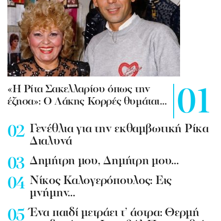
«Η Ρίτα Σακελλαρίου όπως την
έζησα»: Ο Λάκης Κορρές θυμάται…
Γενέθλια για την εκθαμβωτική Ρίκα
Διαλυνά
Δημήτρη μου, Δημήτρη μου…
Νίκος Καλογερόπουλος: Εις
μνήμην…
Ένα παιδί μετράει τ’ άστρα: Θερμή