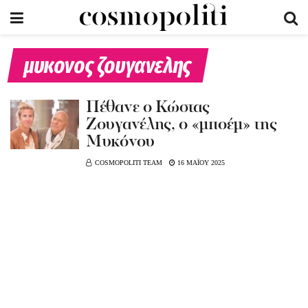
μυκονος ζουγανελης
Πέθανε ο Κώστας
Ζουγανέλης, ο «μποέμ» της
Μυκόνου
COSMOPOLITI TEAM
16 ΜΑΪΟΥ 2025