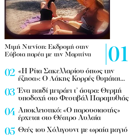
Mιμή Ντενίση: Εκδρομή στην
Εύβοια παρέα με την Μαριτίνα
«Η Ρίτα Σακελλαρίου όπως την
έζησα»: Ο Λάκης Κορρές θυμάται…
Ένα παιδί μετράει τ’ άστρα: Θερμή
υποδοχή στο Φεστιβάλ Παραμυθιάς
Aποκλειστικό: «Ο παρουσιαστής»
έρχεται στο Θέατρο Αυλαία
Θεές του Χόλιγουντ με ωραία μαγιό