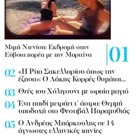
Mιμή Ντενίση: Εκδρομή στην
Εύβοια παρέα με την Μαριτίνα
«Η Ρίτα Σακελλαρίου όπως την
έζησα»: Ο Λάκης Κορρές θυμάται…
Θεές του Χόλιγουντ με ωραία μαγιό
Ένα παιδί μετράει τ’ άστρα: Θερμή
υποδοχή στο Φεστιβάλ Παραμυθιάς
Ο Ανδρέας Μπάρκουλης σε 14
άγνωστες ελληνικές ταινίες