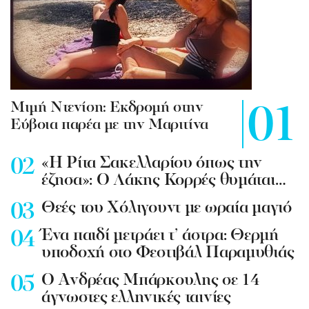
Mιμή Ντενίση: Εκδρομή στην
Εύβοια παρέα με την Μαριτίνα
«Η Ρίτα Σακελλαρίου όπως την
έζησα»: Ο Λάκης Κορρές θυμάται…
Θεές του Χόλιγουντ με ωραία μαγιό
Ένα παιδί μετράει τ’ άστρα: Θερμή
υποδοχή στο Φεστιβάλ Παραμυθιάς
Ο Ανδρέας Μπάρκουλης σε 14
άγνωστες ελληνικές ταινίες