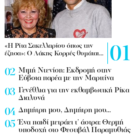
«Η Ρίτα Σακελλαρίου όπως την
έζησα»: Ο Λάκης Κορρές θυμάται…
Mιμή Ντενίση: Εκδρομή στην
Εύβοια παρέα με την Μαριτίνα
Γενέθλια για την εκθαμβωτική Ρίκα
Διαλυνά
Δημήτρη μου, Δημήτρη μου…
Ένα παιδί μετράει τ’ άστρα: Θερμή
υποδοχή στο Φεστιβάλ Παραμυθιάς