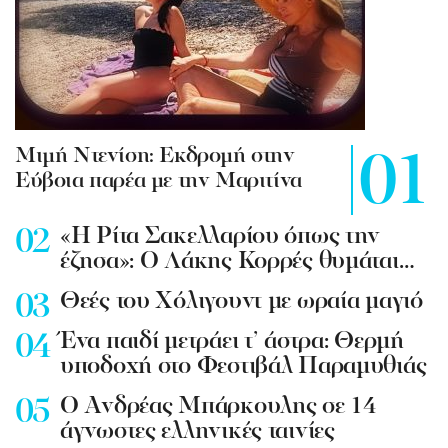
Mιμή Ντενίση: Εκδρομή στην
Εύβοια παρέα με την Μαριτίνα
«Η Ρίτα Σακελλαρίου όπως την
έζησα»: Ο Λάκης Κορρές θυμάται…
Θεές του Χόλιγουντ με ωραία μαγιό
Ένα παιδί μετράει τ’ άστρα: Θερμή
υποδοχή στο Φεστιβάλ Παραμυθιάς
Ο Ανδρέας Μπάρκουλης σε 14
άγνωστες ελληνικές ταινίες