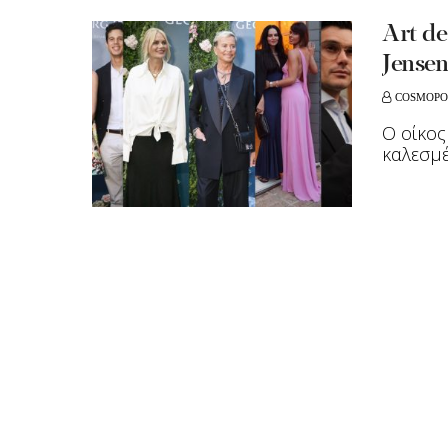
Αrt de
Jense
COSMOPO
Ο οίκος
καλεσμέ