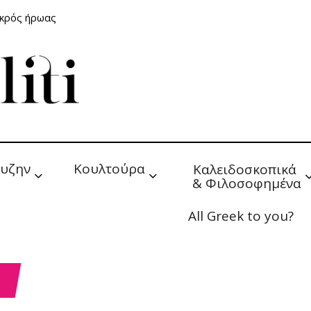
ικρός ήρωας
υζην
Κουλτούρα
Καλειδοσκοπικά 
& Φιλοσοφημένα
All Greek to you?