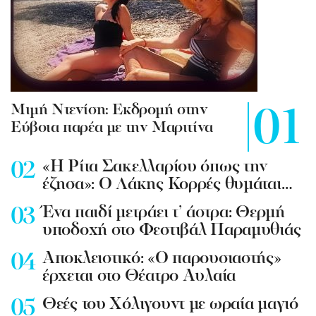
Mιμή Ντενίση: Εκδρομή στην
Εύβοια παρέα με την Μαριτίνα
«Η Ρίτα Σακελλαρίου όπως την
έζησα»: Ο Λάκης Κορρές θυμάται…
Ένα παιδί μετράει τ’ άστρα: Θερμή
υποδοχή στο Φεστιβάλ Παραμυθιάς
Aποκλειστικό: «Ο παρουσιαστής»
έρχεται στο Θέατρο Αυλαία
Θεές του Χόλιγουντ με ωραία μαγιό