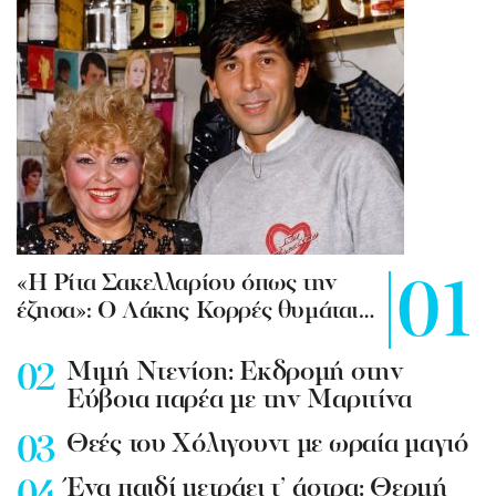
«Η Ρίτα Σακελλαρίου όπως την
έζησα»: Ο Λάκης Κορρές θυμάται…
Mιμή Ντενίση: Εκδρομή στην
Εύβοια παρέα με την Μαριτίνα
Θεές του Χόλιγουντ με ωραία μαγιό
Ένα παιδί μετράει τ’ άστρα: Θερμή