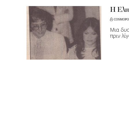
Η Ελπ
COSMOPO
Μια δυ
πριν λί