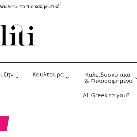
cularrr»: το πιο καθηλωτικό
υζην
Κουλτούρα
Καλειδοσκοπικά 
& Φιλοσοφημένα
All Greek to you?