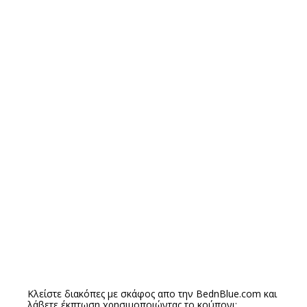
Κλείστε διακόπες με σκάφος απο την
BednBlue.com
και
λάβετε έκπτωση χρησιμοποιώντας το κούπονι: