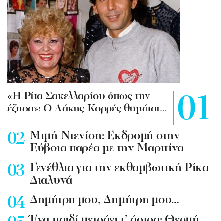
«Η Ρίτα Σακελλαρίου όπως την
έζησα»: Ο Λάκης Κορρές θυμάται…
Mιμή Ντενίση: Εκδρομή στην
Εύβοια παρέα με την Μαριτίνα
Γενέθλια για την εκθαμβωτική Ρίκα
Διαλυνά
Δημήτρη μου, Δημήτρη μου…
Ένα παιδί μετράει τ’ άστρα: Θερμή