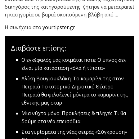
δικηγόρος της κατηγορούμενης, ζήτησε να μετατραπεί
η κατηγορία σε βαριά σκοπούμενη βλάβη από….
Η συνέχεια στο
yourtipster.gr
Διαβάστε επίσης:
O εγκέφαλός μας κοιμάται ποτέ;
Ο ύπνος δεν
είναι μία κατάσταση «όλα ή τίποτα»
Αλίκη Βουγιουκλάκη: Το καμαρίνι της στον
Πειραιά
Το ιστορικό Δημοτικό Θέατρο
Πειραιά θα φιλοξενεί μόνιμα το καμαρίνι της
εθνικής μας σταρ
Mια νύχτα μόνο: Προκλήσεις & πληγές
Τι θα
δούμε στα νέα επεισόδια
Στα γυρίσματα της νέας σειράς «Σύγκρουση»