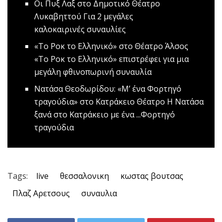
Oι Πυξ Λαξ στο Δημοτικό Θέατρο
Λυκαβηττού
Για 2 μεγάλες
καλοκαιρινές συναυλίες
«Το Ροκ το Ελληνικό» στο Θέατρο Άλσος
«Το Ροκ το Ελληνικό» επιστρέφει για μια
μεγάλη φθινοπωρινή συναυλία
Νατάσα Θεοδωρίδου: «Μ’ ένα Φορτηγό
τραγούδια» στο Κατράκειο Θέατρο
Η Νατάσα
ξανά στο Κατράκειο με ένα ...Φορτηγό
τραγούδια
Tags:
live
θεσσαλονικη
κωστας βουτσας
Πλαζ Αρετσους
συναυλια