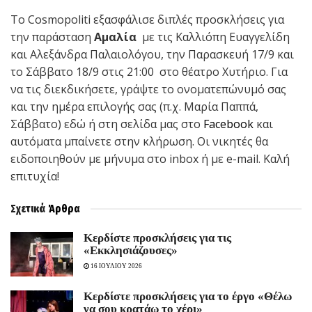
Το Cosmopoliti εξασφάλισε διπλές προσκλήσεις για
την παράσταση
Αμαλία
με τις Καλλιόπη Ευαγγελίδη
και Αλεξάνδρα Παλαιολόγου, την Παρασκευή 17/9 και
το Σάββατο 18/9 στις 21:00 στο θέατρο Χυτήριο. Για
να τις διεκδικήσετε, γράψτε το ονοματεπώνυμό σας
και την ημέρα επιλογής σας (π.χ. Μαρία Παππά,
Σάββατο) εδώ ή στη σελίδα μας στο
Facebook
και
αυτόματα μπαίνετε στην κλήρωση. Οι νικητές θα
ειδοποιηθούν με μήνυμα στο inbox ή με e-mail. Καλή
επιτυχία!
Σχετικά
Άρθρα
Kερδίστε προσκλήσεις για τις
«Εκκλησιάζουσες»
16 ΙΟΥΛΙΟΥ 2026
Κερδίστε προσκλήσεις για το έργο «Θέλω
να σου κρατάω το χέρι»