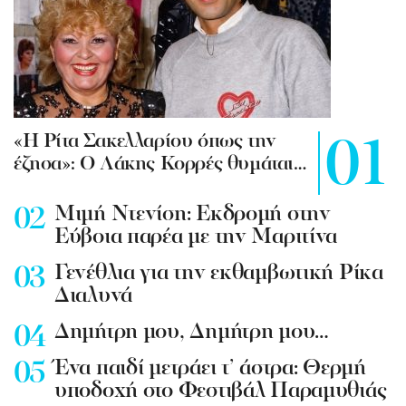
«Η Ρίτα Σακελλαρίου όπως την
έζησα»: Ο Λάκης Κορρές θυμάται…
Mιμή Ντενίση: Εκδρομή στην
Εύβοια παρέα με την Μαριτίνα
Γενέθλια για την εκθαμβωτική Ρίκα
Διαλυνά
Δημήτρη μου, Δημήτρη μου…
Ένα παιδί μετράει τ’ άστρα: Θερμή
υποδοχή στο Φεστιβάλ Παραμυθιάς