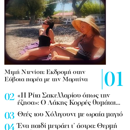
Mιμή Ντενίση: Εκδρομή στην
Εύβοια παρέα με την Μαριτίνα
«Η Ρίτα Σακελλαρίου όπως την
έζησα»: Ο Λάκης Κορρές θυμάται…
Θεές του Χόλιγουντ με ωραία μαγιό
Ένα παιδί μετράει τ’ άστρα: Θερμή