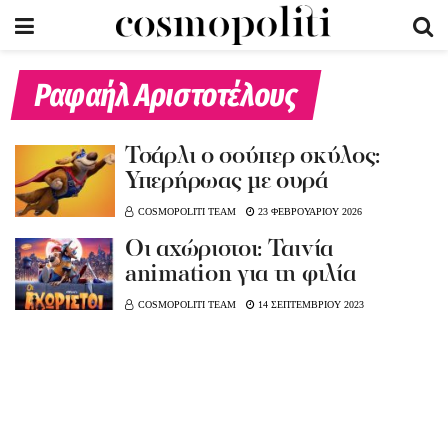
Ραφαήλ Αριστοτέλους
Τσάρλι ο σούπερ σκύλος:
Υπερήρωας με ουρά
COSMOPOLITI TEAM
23 ΦΕΒΡΟΥΑΡΙΟΥ 2026
Oι αχώριστοι: Ταινία
animation για τη φιλία
COSMOPOLITI TEAM
14 ΣΕΠΤΕΜΒΡΙΟΥ 2023