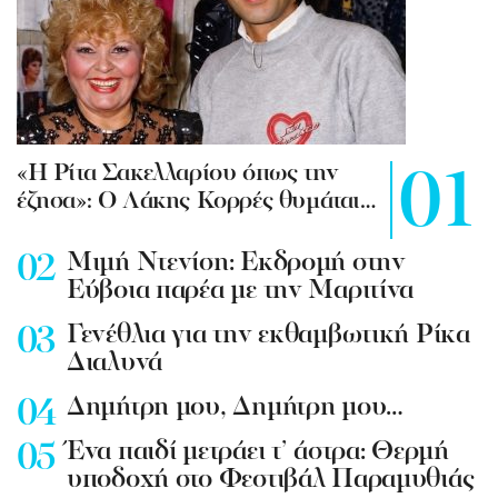
«Η Ρίτα Σακελλαρίου όπως την
έζησα»: Ο Λάκης Κορρές θυμάται…
Mιμή Ντενίση: Εκδρομή στην
Εύβοια παρέα με την Μαριτίνα
Γενέθλια για την εκθαμβωτική Ρίκα
Διαλυνά
Δημήτρη μου, Δημήτρη μου…
Ένα παιδί μετράει τ’ άστρα: Θερμή
υποδοχή στο Φεστιβάλ Παραμυθιάς