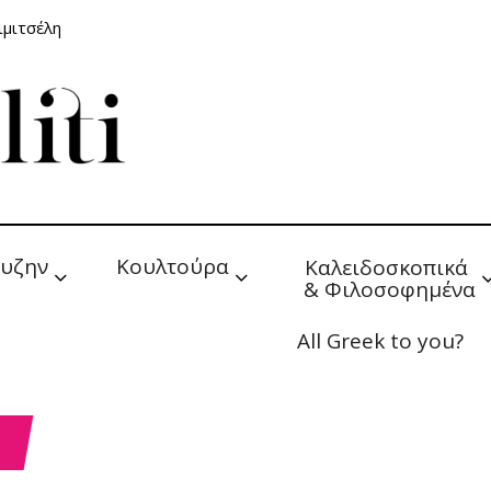
ιμιτσέλη
υζην
Κουλτούρα
Καλειδοσκοπικά 
& Φιλοσοφημένα
All Greek to you?