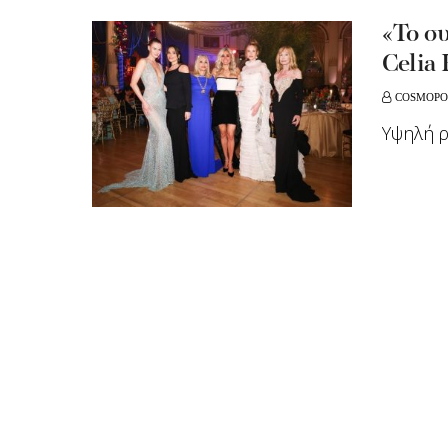
«Το σ
Celia 
COSMOPO
Υψηλή ρ