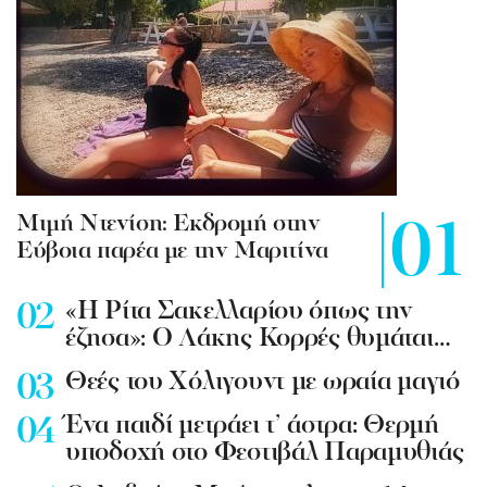
Mιμή Ντενίση: Εκδρομή στην
Εύβοια παρέα με την Μαριτίνα
«Η Ρίτα Σακελλαρίου όπως την
έζησα»: Ο Λάκης Κορρές θυμάται…
Θεές του Χόλιγουντ με ωραία μαγιό
Ένα παιδί μετράει τ’ άστρα: Θερμή
υποδοχή στο Φεστιβάλ Παραμυθιάς