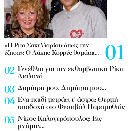
«Η Ρίτα Σακελλαρίου όπως την
έζησα»: Ο Λάκης Κορρές θυμάται…
Γενέθλια για την εκθαμβωτική Ρίκα
Διαλυνά
Δημήτρη μου, Δημήτρη μου…
Ένα παιδί μετράει τ’ άστρα: Θερμή
υποδοχή στο Φεστιβάλ Παραμυθιάς
Νίκος Καλογερόπουλος: Εις
μνήμην…