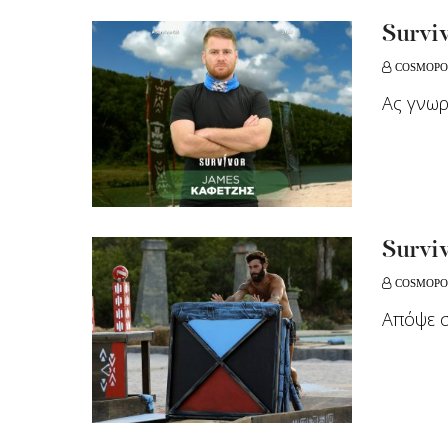
Surviv
COSMOPO
Ας γνωρ
Survi
COSMOPO
Απόψε σ