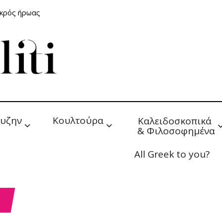
ικρός ήρωας
υζην
Κουλτούρα
Καλειδοσκοπικά 
& Φιλοσοφημένα
All Greek to you?